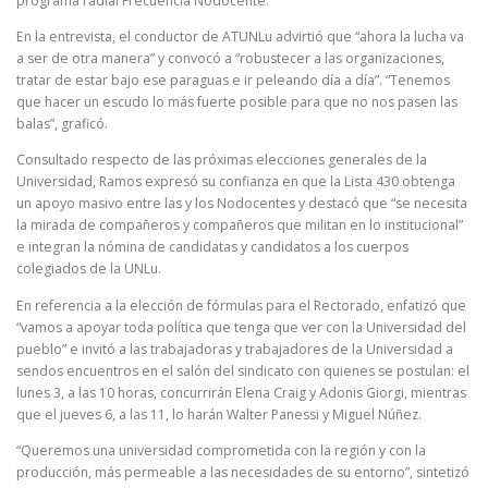
programa radial Frecuencia Nodocente.
En la entrevista, el conductor de ATUNLu advirtió que “ahora la lucha va
a ser de otra manera” y convocó a “robustecer a las organizaciones,
tratar de estar bajo ese paraguas e ir peleando día a día”. “Tenemos
que hacer un escudo lo más fuerte posible para que no nos pasen las
balas”, graficó.
Consultado respecto de las próximas elecciones generales de la
Universidad, Ramos expresó su confianza en que la Lista 430 obtenga
un apoyo masivo entre las y los Nodocentes y destacó que “se necesita
la mirada de compañeros y compañeros que militan en lo institucional”
e integran la nómina de candidatas y candidatos a los cuerpos
colegiados de la UNLu.
En referencia a la elección de fórmulas para el Rectorado, enfatizó que
“vamos a apoyar toda política que tenga que ver con la Universidad del
pueblo” e invitó a las trabajadoras y trabajadores de la Universidad a
sendos encuentros en el salón del sindicato con quienes se postulan: el
lunes 3, a las 10 horas, concurrirán Elena Craig y Adonis Giorgi, mientras
que el jueves 6, a las 11, lo harán Walter Panessi y Miguel Núñez.
“Queremos una universidad comprometida con la región y con la
producción, más permeable a las necesidades de su entorno”, sintetizó